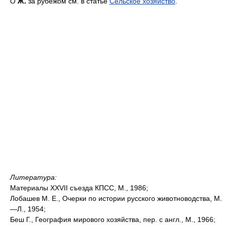
О
Ж.
за рубежом см. в статье
Сельское хозяйство
.
Литература:
Материалы XXVII съезда КПСС, М., 1986;
Лобашев М. Е., Очерки по истории русского животноводства, М.
—Л., 1954;
Беш Г., География мирового хозяйства, пер. с англ., М., 1966;