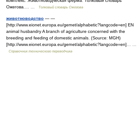
комплекс. Животноводческая ферма. Толковый словарь
Ожегова.… …
Толковый словарь Ожегова
животноводство
— —
[http://www.eionet.europa.eu/gemet/alphabetic?langcode=en] EN
animal husbandry A branch of agriculture concerned with the
breeding and feeding of domestic animals. (Source: MGH)
[http://www.eionet.europa.eu/gemet/alphabetic?langcode=en]… …
Справочник технического переводчика