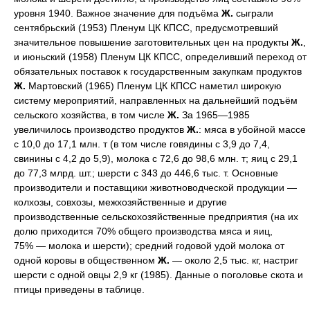
уровня 1940. Важное значение для подъёма
Ж.
сыграли
сентябрьский (1953) Пленум ЦК КПСС, предусмотревший
значительное повышение заготовительных цен на продукты
Ж.
,
и июньский (1958) Пленум ЦК КПСС, определивший переход от
обязательных поставок к государственным закупкам продуктов
Ж.
Мартовский (1965) Пленум ЦК КПСС наметил широкую
систему мероприятий, направленных на дальнейший подъём
сельского хозяйства, в том числе
Ж.
За 1965—1985
увеличилось производство продуктов
Ж.
: мяса в убойной массе
с 10,0 до 17,1 млн. т (в том числе говядины с 3,9 до 7,4,
свинины с 4,2 до 5,9), молока с 72,6 до 98,6 млн. т; яиц с 29,1
до 77,3 млрд. шт.; шерсти с 343 до 446,6 тыс. т. Основные
производители и поставщики животноводческой продукции —
колхозы, совхозы, межхозяйственные и другие
производственные сельскохозяйственные предприятия (на их
долю приходится 70% общего производства мяса и яиц,
75% — молока и шерсти); средний годовой удой молока от
одной коровы в общественном
Ж.
— около 2,5 тыс. кг, настриг
шерсти с одной овцы 2,9 кг (1985). Данные о поголовье скота и
птицы приведены в таблице.