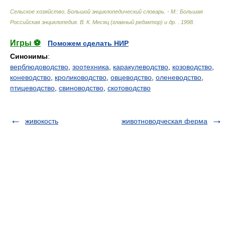
Сельское хозяйство. Большой энциклопедический словарь. - М.: Большая
Российская энциклопедия
.
В. К. Месяц (главный редактор) и др.
.
1998
.
Игры ⚽
Поможем сделать НИР
Синонимы
:
верблюдоводство
,
зоотехника
,
каракулеводство
,
козоводство
,
коневодство
,
кролиководство
,
овцеводство
,
оленеводство
,
птицеводство
,
свиноводство
,
скотоводство
живокость
животноводческая ферма