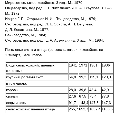
Мировое сельское хозяйство, 3 изд., М., 1970;
Овцеводство, под ред. Г. Р. Литовченко и П. А. Есаулова, т. 1—2,
М., 1972;
Иоцюс Г. П., Старчиков Н. И., Птицеводство, М., 1979;
Скотоводство, под ред. Л. К. Эрнста, А. П. Бегучева,
Д. Л. Левантина, М., 1977;
Свиноводство, М., 1984;
Скотоводство, под ред. Е. А. Арзуманяна, 3 изд., М., 1984.
Поголовье скота и птицы (во всех категориях хозяйств, на
1 января), млн. голов.
Виды сельскохозяйственных
1941
1971
1981
1986
животных
крупный рогатый скот
54,8
99,2
115,1
120,9
в том числе:
коровы
28,0
39,8
43,4
42,9
свиньи
27,6
67,5
73,4
77,8
овцы и козы
91,7
143,4
147,5
147,3
сельскохозяйственная птица
255,7
652,7
1032,4
1165,5