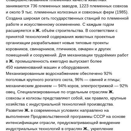
занимаются 736 племенных заводов, 1223 племенных совхоза
и около 9 тыс. племенных колхозных и совхозных ферм (1985).
Создана широкая сеть государственных станций по племенной
работе и искусственному осеменению. С каждым годом
расширяется в
Ж.
объём строительства. В соответствии с
принятой технологией содержания животных проектные
организации разрабатывают новые типовые проекты
коровников, свинарников, птичников, овчарен и других
помещений и сооружений. Для механизации трудоёмких работ
в
Ж.
промышленность ежегодно выпускает более
450 наименований машин и оборудования.
Механизированным водоснабжением обеспечено 92%
поголовья крупного рогатого скота, 96% — свиней и птицы;
механическим доением — 94% коров, электрострижкой — 92%
овец. Специализированные по отдельным отраслям
Ж.
совхозы и колхозы представляют собой, как правило, крупные
хозяйства с индустриальной технологией производства.
Развитие
Ж.
в современных условиях направлено на
выполнение Продовольственной программы СССР на основе
интенсификации отрасли, предусматривающей внедрение
индустриальных технологий в отраслях
Ж.
, укрепление