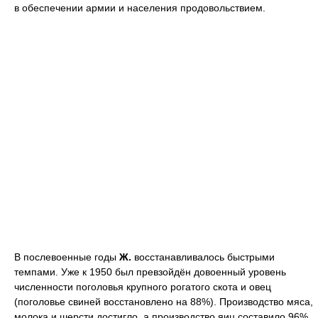
в обеспечении армии и населения продовольствием.
В послевоенные годы
Ж.
восстанавливалось быстрыми
темпами. Уже к 1950 был превзойдён довоенный уровень
численности поголовья крупного рогатого скота и овец
(поголовье свиней восстановлено на 88%). Производство мяса,
молока и шерсти достигло, а производство яиц составило 96%