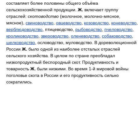
составляет более половины общего объёма
сельскохозяйственной продукции.
Ж.
включает группу
отраслей:
скотоводство
(молочное, молочно-мясное,
мясное),
свиноводство
,
овцеводство
,
козоводство
,
коневодство
,
верблюдоводство
, птицеводство,
рыбоводство
,
пчеловодство
,
кролиководство
,
звероводство
,
оленеводство
,
собаководство
,
шелководство
, ословодство, муловодство. В дореволюционной
России
Ж.
было одной из наиболее отсталых отраслей
сельского хозяйства. В целом по стране преобладал
низкопродуктный беспородный скот. Продуктивность и
товарность
Ж.
были низкими. Во время 1-й мировой войны
поголовье скота в России и его продуктивность сильно
сократились.